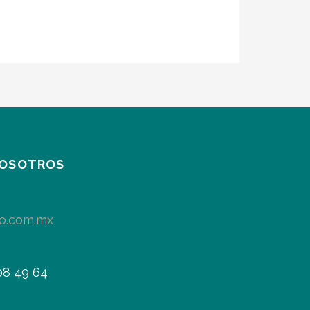
NOSOTROS
oo.com.mx
08 49 64